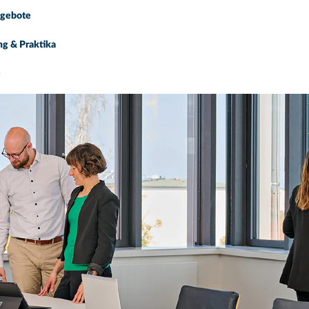
ngebote
ng & Praktika
e